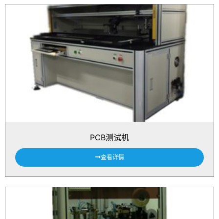
PCB测试机
查看详情