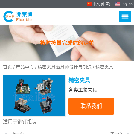
中文 (中国)
English
按时按量完成你的定单
首页
/
产品中心
/
精密夹具治具的设计与制造
/ 精密夹具
精密夹具
各类工装夹具
联系我们
适用于铆钉组装
上一个
下一个