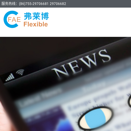
服务热线：(86)755-29706681 29706682