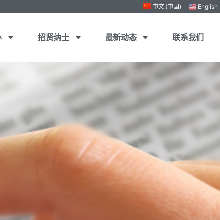
中文 (中国)
English
心
招贤纳士
最新动态
联系我们