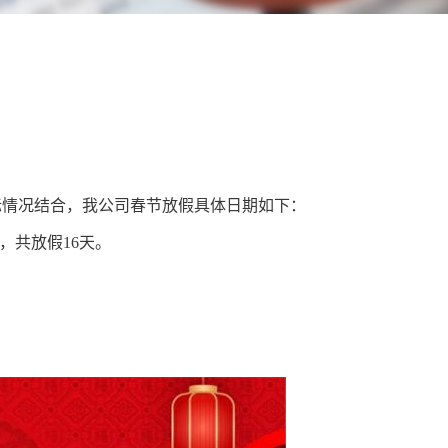
际情况结合，我公司春节放假具体日期如下：
），共放假16天。