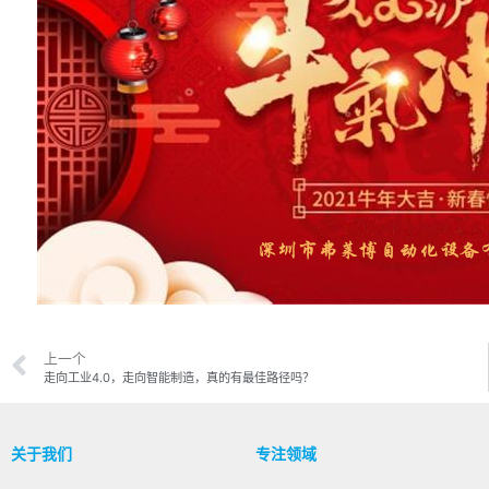
上一个
走向工业4.0，走向智能制造，真的有最佳路径吗？
关于我们
专注领域