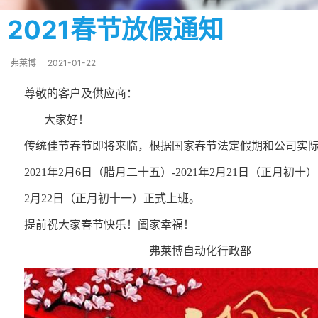
2021春节放假通知
弗莱博
2021-01-22
尊敬的客户及供应商：
大家好！
传统佳节春节即将来临，根据国家春节法定假期和公司实
2021年2月6日（腊月二十五）-2021年2月21日（正月初十
2月22日（正月初十一）正式上班。
提前祝大家春节快乐！阖家幸福！
弗莱博自动化行政部